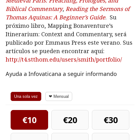
Medieval Paris: Preaching, Prologues, and
Biblical Commentary
,
Reading the Sermons of
Thomas Aquinas: A Beginner’s Guide
. Su
próximo libro, Mapping Bonaventure’s
Itinerarium: Context and Commentary, será
publicado por Emmaus Press este verano. Sus
artículos se pueden encontrar aquí:
http://t4.stthom.edu/users/smith/portfolio/
Ayuda a Infovaticana a seguir informando
Una sola vez
❤ Mensual
€10
€20
€30