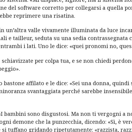
ne del software corretto per collegarsi a quella po
rebbe reprimere una risatina.
n un’altra valle vivamente illuminata da luce inc
hiali e tailleur, seduta su una sedia contrassegnat
trambi i lati. Uno le dice: «quei pronomi no, quest
 schiavizzate per colpa tua, e se non chiedi perdo
peggio».
o bastone affilato e le dice: «Sei una donna, quind
inoranza svantaggiata perché sarebbe insensibile
«I bambini sono disgustosi. Ma non ti vergogni a no
ogni demone che la punzecchia, dicendo: «Sì, è ve
 si tuffano gridando ripetutamente: «razzista, razzis