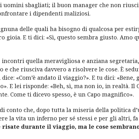
gli uomini sbagliati; il buon manager che non riusc
confrontare i dipendenti maliziosi.
ognuna delle quali ha bisogno di qualcosa per estir
oro gioia. E ti dici: «Sì, questo sembra giusto. Am
 incontri quella meravigliosa e anziana segretaria,
o e che riusciva davvero a risolvere le cose. È sedu
i dice: «Com’è andato il viaggio?». E tu dici: «Bene,
». E lei risponde: «Beh, sì, ma non io, in realtà. Il
e. Come ti dicevo spesso, è un Capo magnifico».
conto che, dopo tutta la miseria della politica d’uffi
e la vita un inferno per sé stessi e per gli altri, f
e risate durante il viaggio, ma le cose sembran