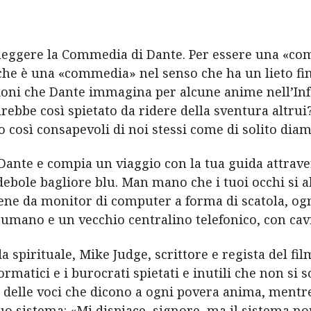
 leggere la Commedia di Dante. Per essere una «c
o che è una «commedia» nel senso che ha un lieto fi
zioni che Dante immagina per alcune anime nell’In
rebbe così spietato da ridere della sventura altrui
così consapevoli di noi stessi come di solito diam
Dante e compia un viaggio con la tua guida attraver
debole bagliore blu. Man mano che i tuoi occhi si a
ene da monitor di computer a forma di scatola, og
mano e un vecchio centralino telefonico, con cavi 
 spirituale, Mike Judge, scrittore e regista del fil
ormatici e i burocrati spietati e inutili che non si 
delle voci che dicono a ogni povera anima, mentre 
suo sistema: «Mi dispiace, signore, ma il sistema n