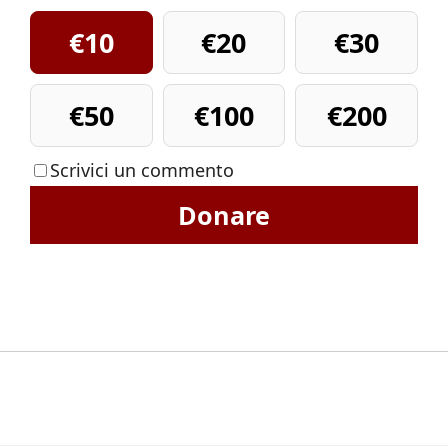
€10
€20
€30
€50
€100
€200
Scrivici un commento
Donare