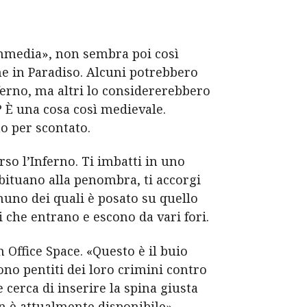
ommedia», non sembra poi così
ne in Paradiso. Alcuni potrebbero
ferno, ma altri lo considererebbero
? È una cosa così medievale.
o per scontato.
so l’Inferno. Ti imbatti in uno
bituano alla penombra, ti accorgi
nuno dei quali è posato su quello
che entrano e escono da vari fori.
m Office Space. «Questo è il buio
sono pentiti dei loro crimini contro
cerca di inserire la spina giusta
on è attualmente disponibile».