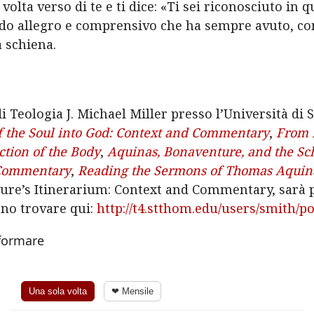
volta verso di te e ti dice: «Ti sei riconosciuto in
rdo allegro e comprensivo che ha sempre avuto, com
a schiena.
i Teologia J. Michael Miller presso l’Università di 
f the Soul into God: Context and Commentary
,
From H
ction of the Body
,
Aquinas, Bonaventure, and the Sch
l Commentary
,
Reading the Sermons of Thomas Aquina
ure’s Itinerarium: Context and Commentary, sarà
sono trovare qui:
http://t4.stthom.edu/users/smith/po
nformare
Una sola volta
❤ Mensile