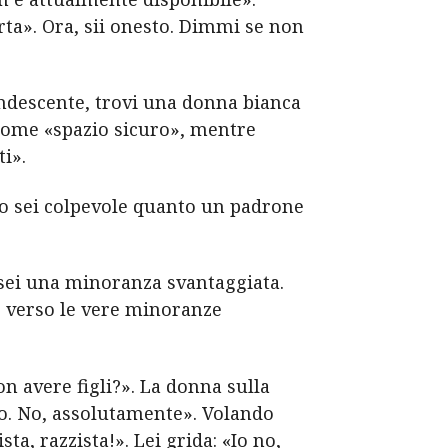
rta». Ora, sii onesto. Dimmi se non
andescente, trovi una donna bianca
a come «spazio sicuro», mentre
i».
no sei colpevole quanto un padrone
i sei una minoranza svantaggiata.
 verso le vere minoranze
n avere figli?». La donna sulla
ro. No, assolutamente». Volando
ta, razzista!». Lei grida: «Io no,