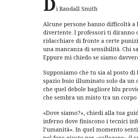
D
i Randall Smith
Alcune persone hanno difficoltà a
divertente. I professori ti dirann
ridacchiare di fronte a certe puni
una mancanza di sensibilità. Chi sa
Eppure mi chiedo se siamo davvero 
Supponiamo che tu sia al posto di 
spazio buio illuminato solo da un 
che quel debole bagliore blu provi
che sembra un misto tra un corpo u
«Dove siamo?», chiedi alla tua guida
inferno dove finiscono i tecnici inf
l’umanità». In quel momento senti 
nel foro giusto per «collegare» il 