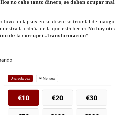
illos no cabe tanto dinero, se deben ocupar ma
smo tuvo un lapsus en su discurso triunfal de inau
uestra la calaña de la que está hecha.
No hay otr
amino de la corrupci…transformación”
rmando
Una sola vez
❤ Mensual
€10
€20
€30