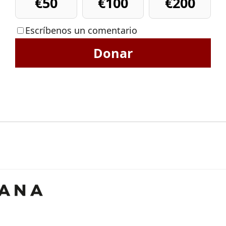
€50
€100
€200
Escríbenos un comentario
Donar