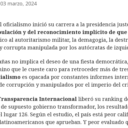
03 marzo, 2024
l oficialismo inició su carrera a la presidencia jus
nipulación y del reconocimiento implícito de qu
co al autoritarismo militar, la demagogia, la destr
y corrupta manipulada por los autócratas de izqui
añas no implica el deseo de una fiesta democrática
ino que le cueste caro para retroceder más de tre
icialismo
es opacada por constantes informes inter
s de corrupción y manipulados por el imperio del c
Transparencia Internacional
liberó su ranking d
s de supuesto gobierno transformador, los resulta
l lugar 126. Según el estudio, el país está peor cali
es latinoamericanos que aprueban. Y peor evaluado 