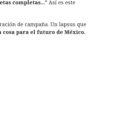
letas completas…
” Así es este
guración de campaña. Un lapsus que
a cosa para el futuro de México.