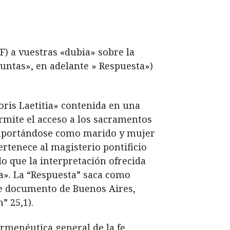
F) a vuestras «dubia» sobre la
guntas», en adelante » Respuesta»)
oris Laetitia» contenida en una
ermite el acceso a los sacramentos
comportándose como marido y mujer
ertenece al magisterio pontificio
o que la interpretación ofrecida
ia». La “Respuesta” saca como
te documento de Buenos Aires,
” 25,1).
ermenéutica general de la fe