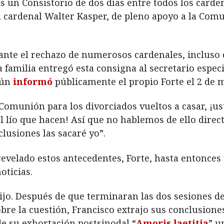
 un Consistorio de dos días entre todos los carden
 cardenal Walter Kasper, de pleno apoyo a la Comu
o ante el rechazo de numerosos cardenales, incluso d
 familia entregó esta consigna al secretario especi
gún
informó
públicamente el propio Forte el 2 de 
Comunión para los divorciados vueltos a casar, ¡ust
el lío que hacen! Así que no hablemos de ello dire
lusiones las sacaré yo”.
revelado estos antecedentes, Forte, hasta entonces 
oticias.
jo. Después de que terminaran las dos sesiones del
bre la cuestión, Francisco extrajo sus conclusione
de su exhortación postsinodal “
Amoris laetitia
” u