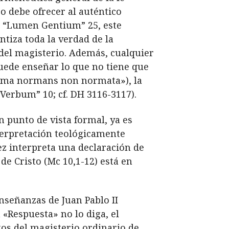
co debe ofrecer al auténtico
 la “Lumen Gentium” 25, este
antiza toda la verdad de la
 del magisterio. Además, cualquier
puede enseñar lo que no tiene que
norma normans non normata»), la
 Verbum” 10; cf. DH 3116-3117).
 punto de vista formal, ya es
nterpretación teológicamente
ez interpreta una declaración de
de Cristo (Mc 10,1-12) está en
nseñanzas de Juan Pablo II
 «Respuesta» no lo diga, el
os del magisterio ordinario de