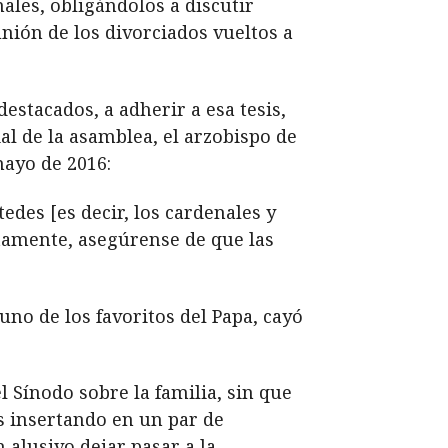
ales, obligándolos a discutir
nión de los divorciados vueltos a
estacados, a adherir a esa tesis,
al de la asamblea, el arzobispo de
mayo de 2016:
edes [es decir, los cardenales y
ctamente, asegúrense de que las
uno de los favoritos del Papa, cayó
 Sínodo sobre la familia, sin que
s insertando en un par de
n alusivo dejar pasar a la