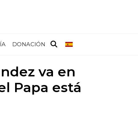
ÍA
DONACIÓN
ández va en
 el Papa está