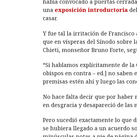
había convocado a puertas cerradas
una
exposición introductoria
del
casar.
Y fue tal la irritación de Francisc
que en vísperas del Sínodo sobre la
Chieti, monseñor Bruno Forte, se
“Si hablamos explícitamente de la 
obispos en contra – ed.] no saben 
premisas estén ahí y luego las conc
No hace falta decir que por haber 
en desgracia y desapareció de las n
Pero sucedió exactamente lo que di
se hubiera llegado a un acuerdo so
minúsculas notas a pie de página 