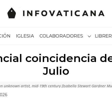
CIÓN
IGLESIA
COLABORADORES
LIBRER
Submenú
cial coincidencia d
Julio
n unknown artist, mid-19th century [Isabella Stewart Gardner M
2026