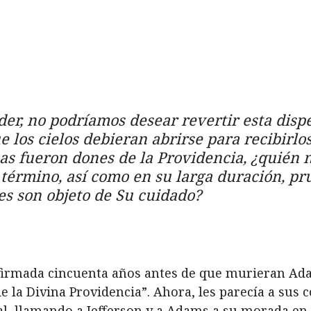
der, no podríamos desear revertir esta disp
 los cielos debieran abrirse para recibirlos
s fueron dones de la Providencia, ¿quién n
 término, así como en su larga duración, p
es son objeto de Su cuidado?
firmada cincuenta años antes de que murieran Ada
de la Divina Providencia”. Ahora, les parecía a su
l, llamando a Jefferson y a Adams a su morada en 