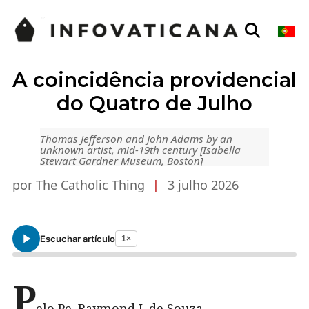
A coincidência providencial
do Quatro de Julho
Thomas Jefferson and John Adams by an
unknown artist, mid-19th century [Isabella
Stewart Gardner Museum, Boston]
por The Catholic Thing
|
3 julho 2026
Escuchar artículo
1×
P
elo Pe. Raymond J. de Souza