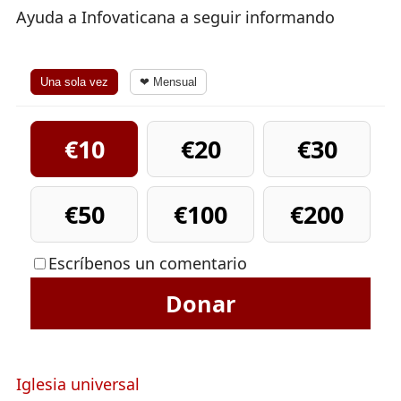
Ayuda a Infovaticana a seguir informando
Una sola vez
❤ Mensual
€10
€20
€30
€50
€100
€200
Escríbenos un comentario
Donar
Iglesia universal