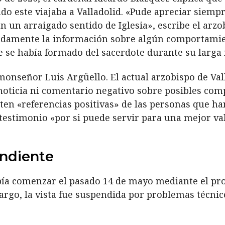
do este viajaba a Valladolid. «Pude apreciar siempr
én un arraigado sentido de Iglesia», escribe el arz
ndamente la información sobre algún comportamien
ue se había formado del sacerdote durante su larga 
onseñor Luis Argüello. El actual arzobispo de Val
noticia ni comentario negativo sobre posibles co
ten «referencias positivas» de las personas que ha
testimonio «por si puede servir para una mejor val
endiente
ebía comenzar el pasado 14 de mayo mediante el pr
bargo, la vista fue suspendida por problemas técnic