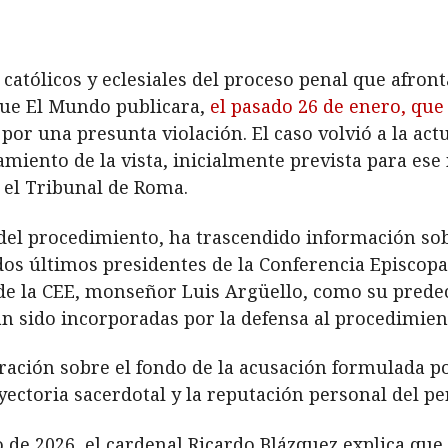
 católicos y eclesiales del proceso penal que afron
que El Mundo publicara,
el pasado 26 de enero, que 
por una presunta violación. El caso volvió a la ac
miento de la vista, inicialmente prevista para es
 el Tribunal de Roma.
del procedimiento, ha trascendido información sob
dos últimos presidentes de la Conferencia Episcop
e de la CEE, monseñor Luis Argüello, como su predec
n sido incorporadas por la defensa al procedimient
ación sobre el fondo de la acusación formulada por 
ectoria sacerdotal y la reputación personal del per
ro de 2026, el cardenal Ricardo Blázquez explica q