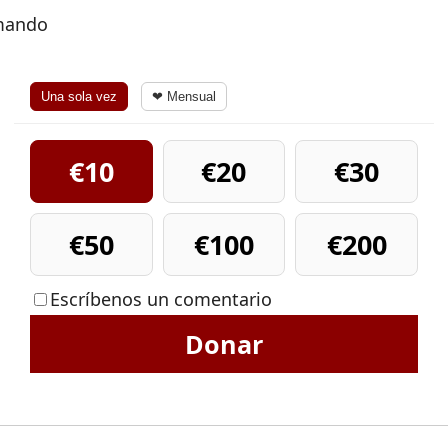
rmando
Una sola vez
❤ Mensual
€10
€20
€30
€50
€100
€200
Escríbenos un comentario
Donar