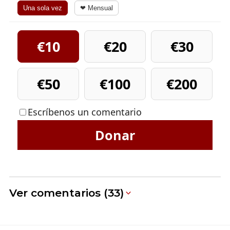
Una sola vez
❤ Mensual
€10
€20
€30
€50
€100
€200
Escríbenos un comentario
Donar
Ver comentarios (33)