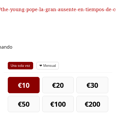
01/the-young-pope-la-gran-ausente-en-tiempos-de-c
rmando
Una sola vez
❤ Mensual
€10
€20
€30
€50
€100
€200