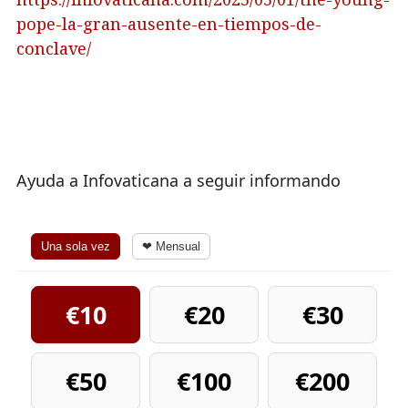
pope-la-gran-ausente-en-tiempos-de-
conclave/
Ayuda a Infovaticana a seguir informando
Una sola vez
❤ Mensual
€10
€20
€30
€50
€100
€200