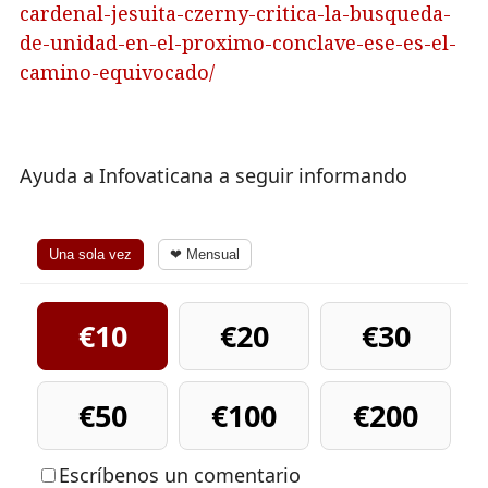
cardenal-jesuita-czerny-critica-la-busqueda-
de-unidad-en-el-proximo-conclave-ese-es-el-
camino-equivocado/
Ayuda a Infovaticana a seguir informando
Una sola vez
❤ Mensual
€10
€20
€30
€50
€100
€200
Escríbenos un comentario