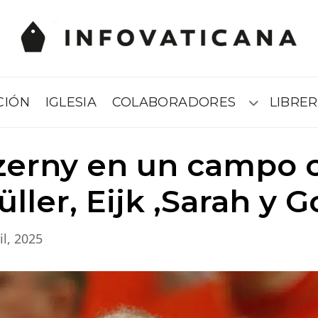
CIÓN
IGLESIA
COLABORADORES
LIBRER
Submenú
zerny en un campo c
ller, Eijk ,Sarah y 
il, 2025