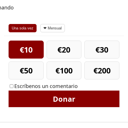
rmando
Una sola vez
❤ Mensual
€10
€20
€30
€50
€100
€200
Escríbenos un comentario
Donar