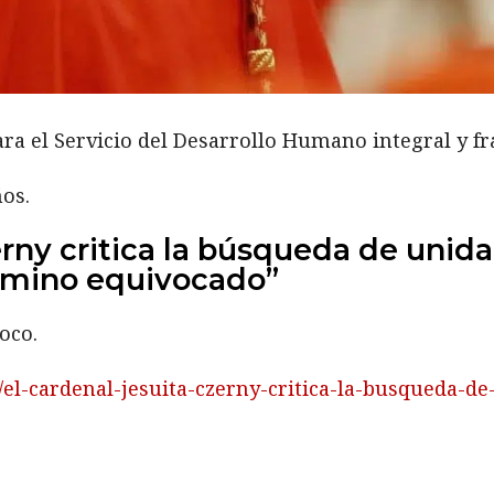
ara el Servicio del Desarrollo Humano integral y fr
ños.
erny critica la búsqueda de unid
camino equivocado”
oco.
9/el-cardenal-jesuita-czerny-critica-la-busqueda-