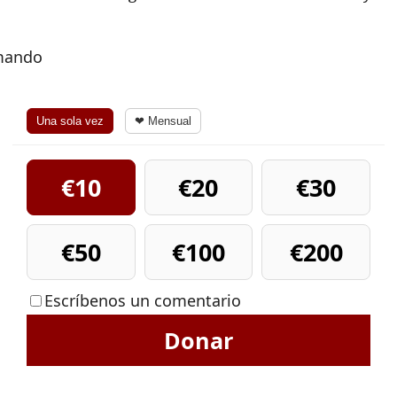
rmando
Una sola vez
❤ Mensual
€10
€20
€30
€50
€100
€200
Escríbenos un comentario
Donar