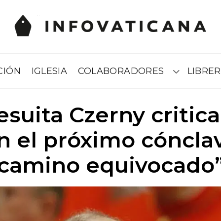
CIÓN
IGLESIA
COLABORADORES
LIBRER
Submenú
jesuita Czerny critic
 el próximo cónclav
camino equivocado