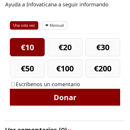
Ayuda a Infovaticana a seguir informando
Una sola vez
❤ Mensual
€10
€20
€30
€50
€100
€200
Escríbenos un comentario
Donar
Ver comentarios (0)