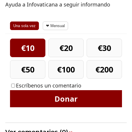
Ayuda a Infovaticana a seguir informando
Una sola vez
❤ Mensual
€10
€20
€30
€50
€100
€200
Escríbenos un comentario
Donar
Ver comentarios (0)