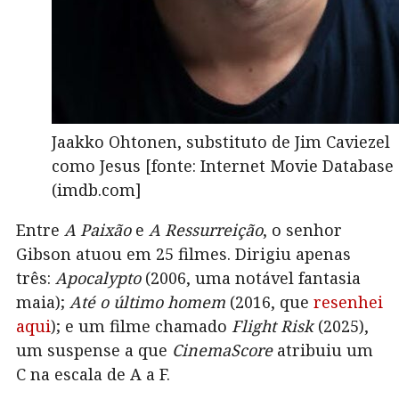
Jaakko Ohtonen, substituto de Jim Caviezel
como Jesus [fonte: Internet Movie Database
(imdb.com]
Entre
A Paixão
e
A Ressurreição
, o senhor
Gibson atuou em 25 filmes. Dirigiu apenas
três:
Apocalypto
(2006, uma notável fantasia
maia);
Até o último homem
(2016, que
resenhei
aqui
); e um filme chamado
Flight Risk
(2025),
um suspense a que
CinemaScore
atribuiu um
C na escala de A a F.