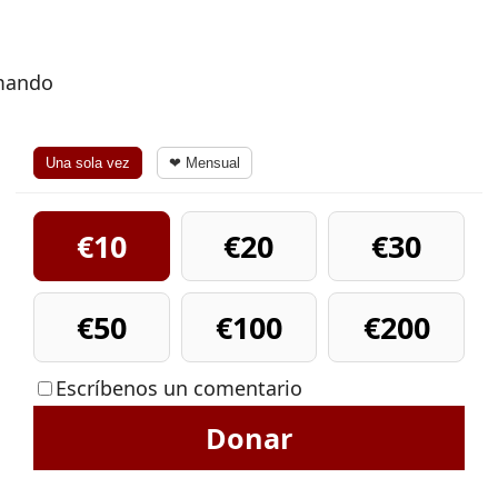
rmando
Una sola vez
❤ Mensual
€10
€20
€30
€50
€100
€200
Escríbenos un comentario
Donar