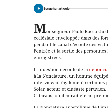
Escuchar artículo
M
onseigneur Paolo Rocco Gualt
ecclésiale enveloppée dans des for
pendant le canal d’écoute des vict
l’entrée et la sortie des personne
enregistrées.
La question découle de la
dénoncia
à la Nonciature, un homme équipé de
interviewait également certaines 
Solar, acteur et cinéaste péruvien,
Catacaos, où il aurait été au premi
La Nonciature apostolique de Lima 