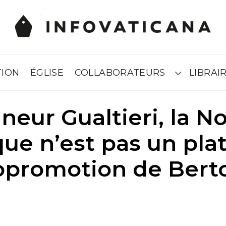
TION
ÉGLISE
COLLABORATEURS
LIBRAIR
Submenú
eur Gualtieri, la N
que n’est pas un pla
topromotion de Ber