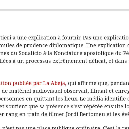
ieri a une explication à fournir. Pas une explicati
mules de prudence diplomatique. Une explication co
imes du Sodalicio à la Nonciature apostolique du P
s liées à un processus extrêmement délicat, et dans
tion publiée par La Abeja,
qui affirme que, pendan
 matériel audiovisuel observait, filmait et enregis
personnes en quittant les lieux. Le média identif
 et soutient que sa présence s’est répétée ensuite 
er rang en train de filmer Jordi Bertomeu et les é
n’est pas une place publique ordinaire. C’est la r