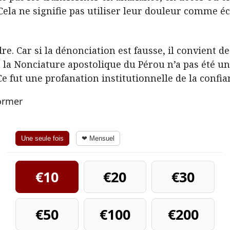
Cela ne signifie pas utiliser leur douleur comme é
e. Car si la dénonciation est fausse, il convient d
sé à la Nonciature apostolique du Pérou n’a pas été u
fut une profanation institutionnelle de la confia
former
Une seule fois
❤ Mensuel
€10
€20
€30
€50
€100
€200