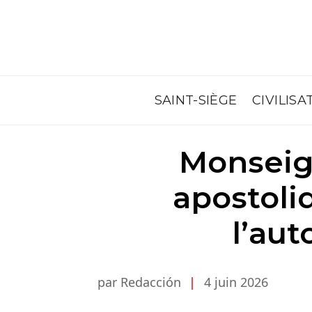
SAINT-SIÈGE
CIVILISA
Monseign
apostoli
l’au
par Redacción
|
4 juin 2026