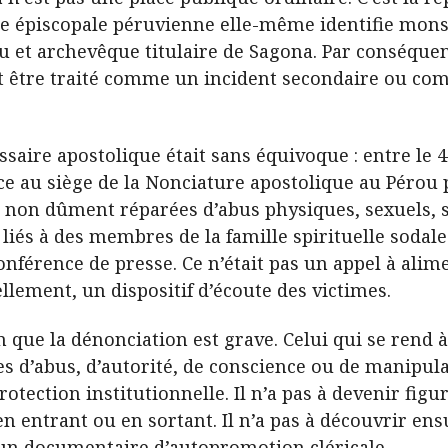
ce épiscopale péruvienne elle-même identifie mons
et archevêque titulaire de Sagona. Par conséquent,
eut être traité comme un incident secondaire ou c
ire apostolique était sans équivoque : entre le 4 
ce au siège de la Nonciature apostolique au Pérou 
non dûment réparées d’abus physiques, sexuels, sp
iés à des membres de la famille spirituelle sodale.
nférence de presse. Ce n’était pas un appel à alime
llement, un dispositif d’écoute des victimes.
n que la dénonciation est grave. Celui qui se rend
d’abus, d’autorité, de conscience ou de manipulati
rotection institutionnelle. Il n’a pas à devenir figu
 en entrant ou en sortant. Il n’a pas à découvrir en
un documentaire d’autopromotion cléricale.