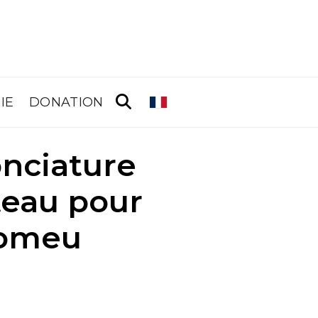
IE
DONATION
onciature
teau pour
tomeu