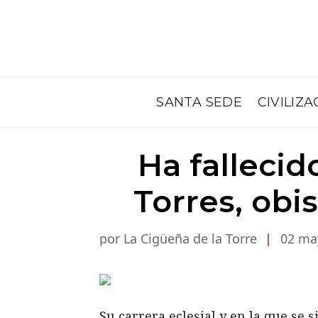
SANTA SEDE
CIVILIZA
Ha falleci
Torres, obi
por La Cigüeña de la Torre
|
02 ma
Su carrera eclesial y en la que se 