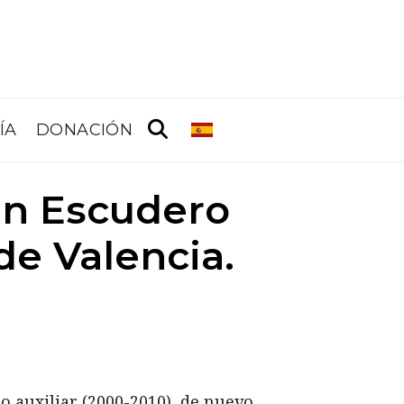
ÍA
DONACIÓN
an Escudero
de Valencia.
po auxiliar (2000-2010), de nuevo