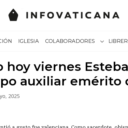
CIÓN
IGLESIA
COLABORADORES
LIBRER
Submenú
do hoy viernes Esteb
spo auxiliar emérito 
yo, 2025
sintió a gusto fue valenciana. Como sacerdote, obis