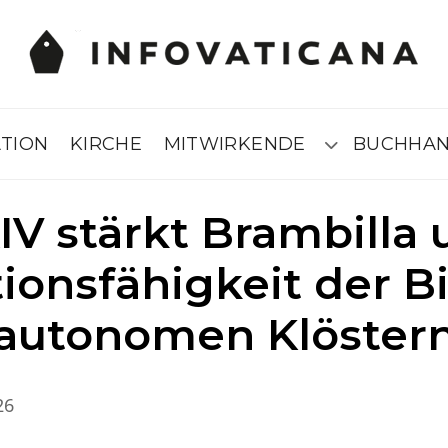
ATION
KIRCHE
MITWIRKENDE
BUCHHA
Submenú
IV stärkt Brambilla 
ionsfähigkeit der B
autonomen Klöster
26