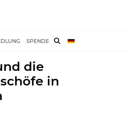
NDLUNG
SPENDE
und die
ischöfe in
n