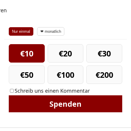
ren
Nur einmal
❤ monatlich
€10
€20
€30
€50
€100
€200
Schreib uns einen Kommentar
Spenden