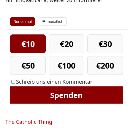
Hilf Infovaticana, weiter zu informieren
Nur einmal
❤ monatlich
€10
€20
€30
€50
€100
€200
Schreib uns einen Kommentar
Spenden
The Catholic Thing