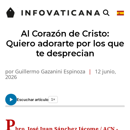
Al Corazón de Cristo:
Quiero adorarte por los que
te desprecian
por Guillermo Gazanini Espinoza
|
12 junio,
2026
Escuchar artículo
1×
P
bro. José Juan Sánchez Jácome / ACN.-