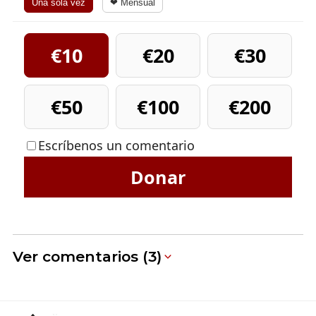
Una sola vez
❤ Mensual
€10
€20
€30
€50
€100
€200
Escríbenos un comentario
Donar
Ver comentarios (3)