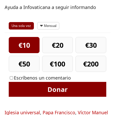
Ayuda a Infovaticana a seguir informando
Una sola vez
❤ Mensual
€10
€20
€30
€50
€100
€200
Escríbenos un comentario
Donar
Iglesia universal
,
Papa Francisco
,
Víctor Manuel