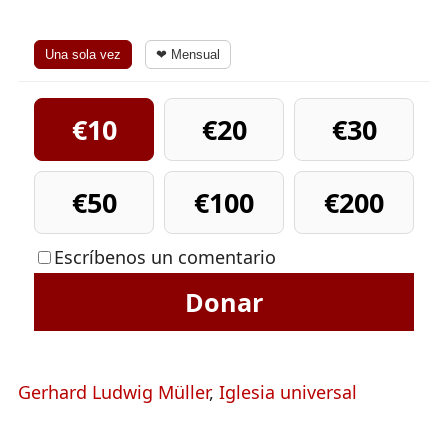
Una sola vez
❤ Mensual
€10
€20
€30
€50
€100
€200
Escríbenos un comentario
Donar
Gerhard Ludwig Müller
,
Iglesia universal