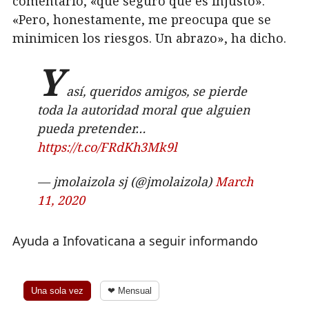
comentario, «que seguro que es injusto».
«Pero, honestamente, me preocupa que se
minimicen los riesgos. Un abrazo», ha dicho.
Y
así, queridos amigos, se pierde
toda la autoridad moral que alguien
pueda pretender…
https://t.co/FRdKh3Mk9l
— jmolaizola sj (@jmolaizola)
March
11, 2020
Ayuda a Infovaticana a seguir informando
Una sola vez
❤ Mensual