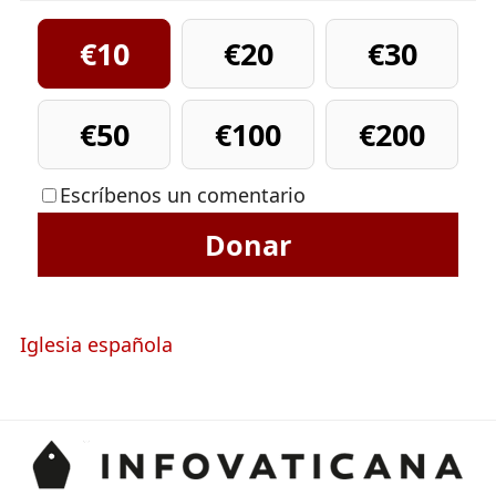
€10
€20
€30
€50
€100
€200
Escríbenos un comentario
Donar
Iglesia española