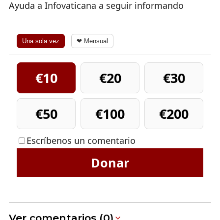
Ayuda a Infovaticana a seguir informando
Una sola vez
❤ Mensual
€10
€20
€30
€50
€100
€200
Escríbenos un comentario
Donar
Ver comentarios (0)