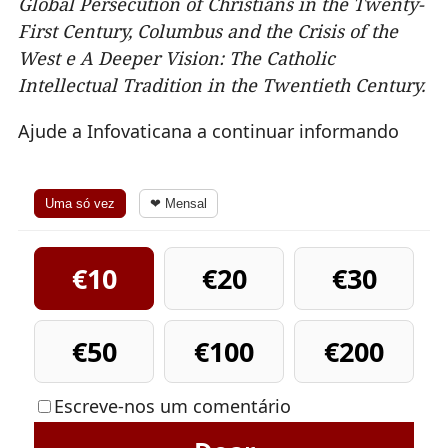
Global Persecution of Christians in the Twenty-
First Century, Columbus and the Crisis o
f the
West e A Deeper Vision: The Catholic
Intellectual Tradition in the Twentieth Centu
ry.
Ajude a Infovaticana a continuar informando
Uma só vez
❤ Mensal
€10
€20
€30
€50
€100
€200
Escreve-nos um comentário