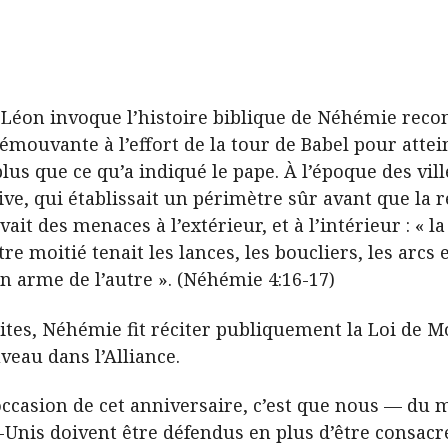
e Léon invoque l’histoire biblique de Néhémie reco
ouvante à l’effort de la tour de Babel pour attein
us que ce qu’a indiqué le pape. À l’époque des ville
e, qui établissait un périmètre sûr avant que la re
ait des menaces à l’extérieur, et à l’intérieur : « 
utre moitié tenait les lances, les boucliers, les arcs
on arme de l’autre ». (Néhémie 4:16-17)
uites, Néhémie fit réciter publiquement la Loi de M
veau dans l’Alliance.
’occasion de cet anniversaire, c’est que nous — d
s-Unis doivent être défendus en plus d’être consac