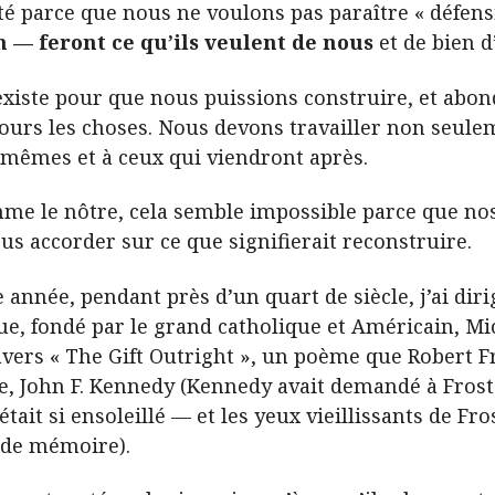
ité parce que nous ne voulons pas paraître « défens
on — feront ce qu’ils veulent de nous
et de bien d
se existe pour que nous puissions construire, et a
ours les choses. Nous devons travailler non seul
-mêmes et à ceux qui viendront après.
me le nôtre, cela semble impossible parce que nos
 accorder sur ce que signifierait reconstruire.
année, pendant près d’un quart de siècle, j’ai diri
ue, fondé par le grand catholique et Américain, Mi
ravers « The Gift Outright », un poème que Robert Fr
e, John F. Kennedy (Kennedy avait demandé à Frost
 était si ensoleillé — et les yeux vieillissants de Fro
e de mémoire).