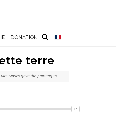
IE
DONATION
tte terre
 Mrs.Moses gave the painting to
1×