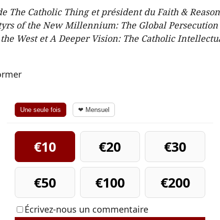
de The Catholic Thing et président du Faith & Reason 
rtyrs of the New Millennium: The Global Persecution 
 the West et A Deeper Vision: The Catholic Intellectu
former
Une seule fois
❤ Mensuel
€10
€20
€30
€50
€100
€200
Écrivez-nous un commentaire