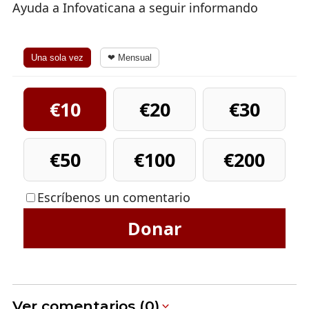
Ayuda a Infovaticana a seguir informando
Una sola vez
❤ Mensual
€10
€20
€30
€50
€100
€200
Escríbenos un comentario
Donar
Ver comentarios (0)