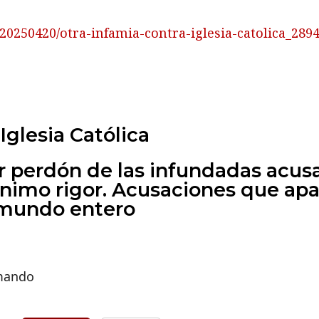
20250420/otra-infamia-contra-iglesia-catolica_289
Iglesia Católica
ir perdón de las infundadas acus
ínimo rigor. Acusaciones que ap
 mundo entero
rmando