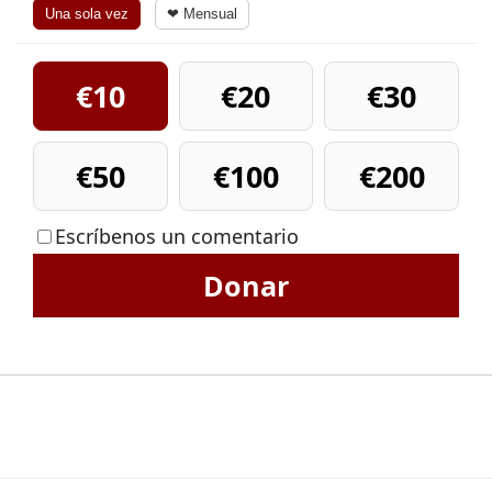
Una sola vez
❤ Mensual
€10
€20
€30
€50
€100
€200
Escríbenos un comentario
Donar