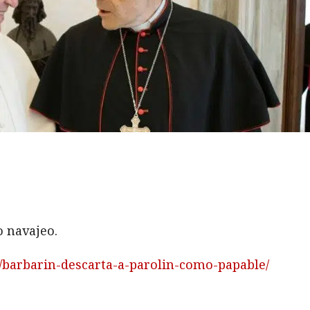
 navajeo.
3/barbarin-descarta-a-parolin-como-papable/