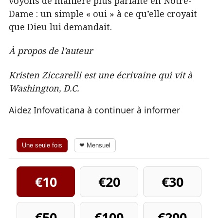
voyons de manière plus parfaite en Notre-
Dame : un simple « oui » à ce qu’elle croyait
que Dieu lui demandait.
À propos de l’auteur
Kristen Ziccarelli est une écrivaine qui vit à
Washington, D.C.
Aidez Infovaticana à continuer à informer
Une seule fois
❤ Mensuel
€10
€20
€30
€50
€100
€200