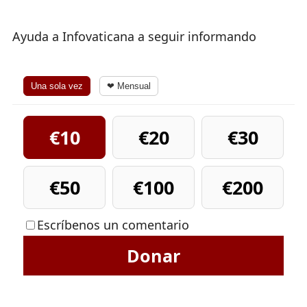
Ayuda a Infovaticana a seguir informando
Una sola vez
❤ Mensual
€10
€20
€30
€50
€100
€200
Escríbenos un comentario
Donar