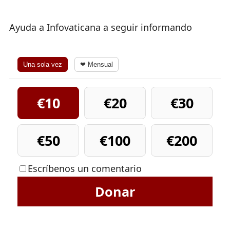
Ayuda a Infovaticana a seguir informando
Una sola vez
❤ Mensual
€10
€20
€30
€50
€100
€200
Escríbenos un comentario
Donar