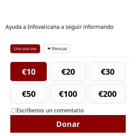
Ayuda a Infovaticana a seguir informando
Una sola vez
❤ Mensual
€10
€20
€30
€50
€100
€200
Escríbenos un comentario
Donar