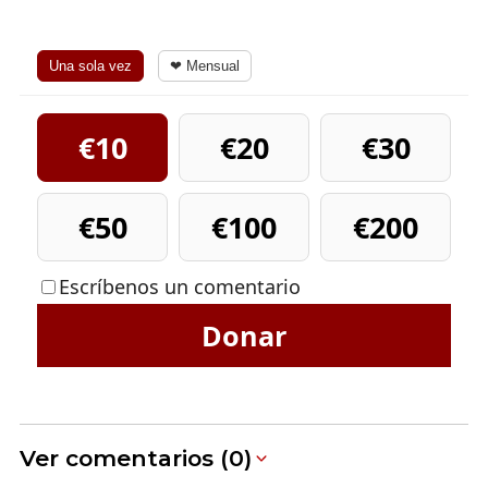
Una sola vez
❤ Mensual
€10
€20
€30
€50
€100
€200
Escríbenos un comentario
Donar
Ver comentarios (0)