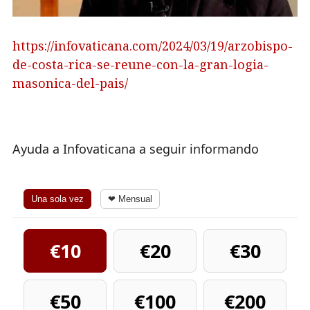
https://infovaticana.com/2024/03/19/arzobispo-
de-costa-rica-se-reune-con-la-gran-logia-
masonica-del-pais/
Ayuda a Infovaticana a seguir informando
Una sola vez
❤ Mensual
€10
€20
€30
€50
€100
€200