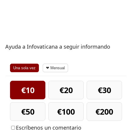
Ayuda a Infovaticana a seguir informando
Una sola vez
❤ Mensual
€10
€20
€30
€50
€100
€200
Escríbenos un comentario