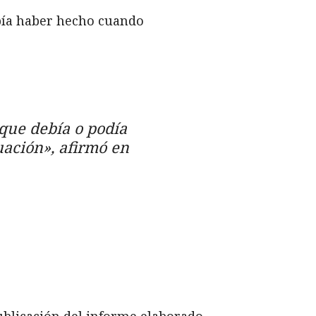
ebía haber hecho cuando
que debía o podía
uación», afirmó en
ublicación del informe elaborado