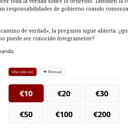
cer toda la verdad sobre lo ocurrido. También la 
an responsabilidades de gobierno cuando comenza
camino de verdad», la pregunta sigue abierta: ¿q
é no puede ser conocido íntegramente?
rmando
Una sola vez
❤ Mensual
€10
€20
€30
€50
€100
€200