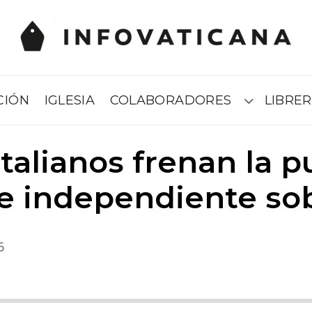
CIÓN
IGLESIA
COLABORADORES
LIBRER
Submenú
italianos frenan la 
e independiente so
6