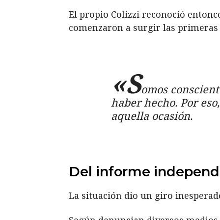
El propio Colizzi reconoció enton
comenzaron a surgir las primeras
«S
omos conscient
haber hecho. Por eso,
aquella ocasión.
Del informe independ
La situación dio un giro inesperad
Según denuncian diversos medios it