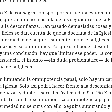
anza de muchos fieles.
ío X de consagrar obispos por su cuenta es una mu
cto, que va mucho más allá de los seguidores de la 
 a la desconfianza. Han pasado demasiadas cosas y
ieles se dan cuenta de que la doctrina de la Iglesia
 enfermedad de la que realmente adolece la Iglesia.
azas y excomuniones. Porque si el poder desenfre
ay una conclusión: hay que limitar ese poder. La c
 instancia, el intento —sin duda problemático— de 
a de la Iglesia.
an limitando la omnipotencia papal, solo hay un ca
a Iglesia. Solo así podrá hacer frente a la desconfia
menazas y doble rasero. La Fraternidad San Pío X n
mbatir con la excomunión. La omnipotencia papal 
fermedad no se cura con ello. Seguirá supurando y d