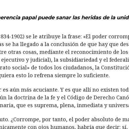
herencia papal puede sanar las heridas de la unida
(1834-1902) se le atribuye la frase: «El poder corr
 se ha llegado a la conclusión de que hay que des
entre otras cosas, mediante el reconocimiento de l
 ejecutivo y judicial), la subsidiariedad y el federa
ato social» de todos los ciudadanos, la Constituci
quiera esto lo refrena siempre lo suficiente.
er es aún más acuciante. Y es que allí no existen 
n la doctrina de la fe y el Código de Derecho Canón
naria, que es suprema, plena, inmediata y universal 
luto. ¿Corrompe, por tanto, el poder absoluto de m
 únicamente con ojos humanos, habría que decir: sí, 