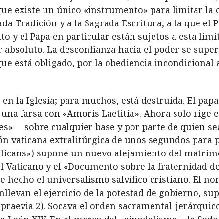
orque existe un único «instrumento» para limitar la
da Tradición y a la Sagrada Escritura, a la que el 
to y el Papa en particular están sujetos a esta limi
 absoluto. La desconfianza hacia el poder se supera 
ue está obligado, por la obediencia incondicional a 
 en la Iglesia; para muchos, está destruida. El pap
una farsa con «Amoris Laetitia». Ahora solo rige en
es» —sobre cualquier base y por parte de quien se
ión vaticana extralitúrgica de unos segundos para 
plicans») supone un nuevo alejamiento del matrim
l Vaticano y el «Documento sobre la fraternidad d
e hecho el universalismo salvífico cristiano. El n
nllevan el ejercicio de la potestad de gobierno, s
a praevia 2). Socava el orden sacramental-jerárquico 
apa León XIV. En el marco del «sinodalismo», la Sed