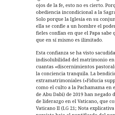
ojos de la fe, esto no es cierto. P
obediencia incondicional a la Sagra
Solo porque la Iglesia en su conjun
ella se confíe a un hombre el poder
fieles confían en que el Papa sabe q
que en sí mismo es ilimitado.
Esta confianza se ha visto sacudida
indisolubilidad del matrimonio en 
cuantas «discernimientos pastoral
la conciencia tranquila. La bendic
extramatrimoniales («Fiducia sup
como el culto a la Pachamama en e
de Abu Dabi) de 2019 han negado d
de liderazgo en el Vaticano, que co
Vaticano II (LG 21; Nota explicativ
persiste bajo el pontificado del p