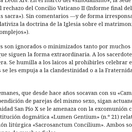
 rechazo del Concilio Vaticano II (Informe final de
as sacra»). Sin comentarios —y de forma irrespons
ativiza la doctrina de la Iglesia sobre el matrimoni
omplejos»).
cos son ignorados o minimizados tanto por muchos 
que siguen la forma extraordinaria. A los sacerdotes
ra. Se humilla a los laicos al prohibirles celebrar e
es se les empuja a la clandestinidad o a la Fraternid
lemanes, que desde hace años socavan con su «Cam
a bendición de parejas del mismo sexo, sigan actuan
rnidad San Pío X se le amenaza con la excomunión 
stitución dogmática «Lumen Gentium» (n.º 21) rela
ución litúrgica «Sacrosanctum Concilium». Ambos 