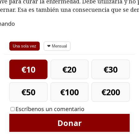
a llave para curar la enfermedad. Debe utilizarla y n
ernar. Esa es también una consecuencia que se der
rmando
Una sola vez
❤ Mensual
€10
€20
€30
€50
€100
€200
Escríbenos un comentario
Donar