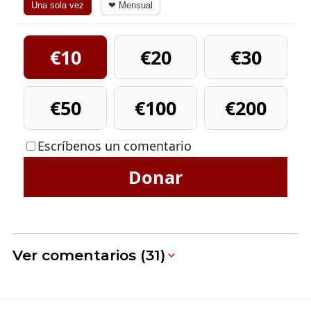
Una sola vez
❤ Mensual
€10
€20
€30
€50
€100
€200
Escríbenos un comentario
Donar
Ver comentarios (31)