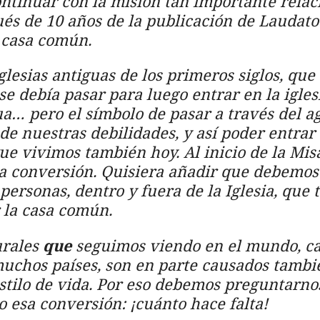
ntinuar con la misión tan importante relac
s de 10 años de la publicación de
Laudato 
a casa común.
iglesias
antiguas
de los primeros siglos, que
se debía pasar para luego entrar en la igles
a… pero el símbolo de pasar a través del a
de nuestras debilidades, y así poder entrar
 que vivimos también hoy. Al inicio de la M
ra conversión. Quisiera añadir que debemos 
personas, dentro y fuera de la Iglesia, que
 la casa común.
urales
que
seguimos viendo en el mundo, cas
uchos países, son en parte causados tambié
stilo de vida. Por eso debemos preguntarno
 esa conversión: ¡cuánto hace falta!