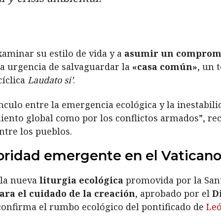
examinar su estilo de vida y a
asumir un compromis
 la urgencia de salvaguardar la
«casa común»
, un 
cíclica
Laudato si’
.
culo entre la emergencia ecológica y la inestabili
iento global como por los conflictos armados”, re
ntre los pueblos.
rioridad emergente en el Vatican
 la nueva
liturgia ecológica
promovida por la Sant
para el cuidado de la creación
, aprobado por el
D
confirma el rumbo ecológico del pontificado de
Leó