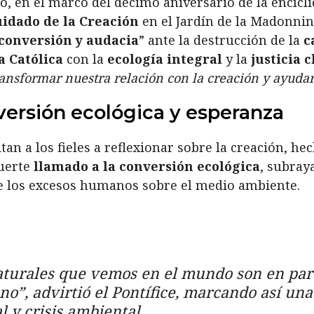
o, en el marco del décimo aniversario de la encícl
uidado de la Creación
en el Jardín de la Madonni
conversión y audacia
” ante la destrucción de la
c
a Católica
con la
ecología integral
y la
justicia 
sformar nuestra relación con la creación y ayudarno
versión ecológica y esperanza
tan a los fieles a reflexionar sobre la creación, h
fuerte
llamado a la conversión ecológica
, subray
de los excesos humanos sobre el medio ambiente.
aturales que vemos en el mundo son en par
o”, advirtió el Pontífice, marcando así una
 y crisis ambiental.