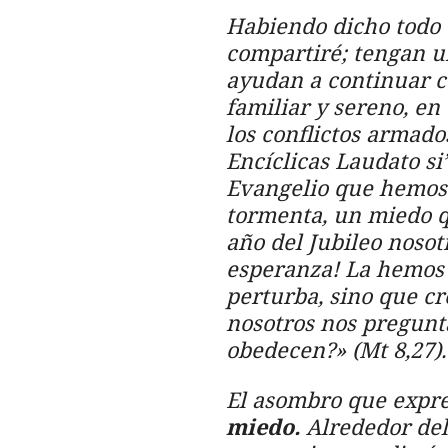
Habiendo dicho todo 
compartiré; tengan u
ayudan a continuar c
familiar y sereno, e
los conflictos armado
Encíclicas
Laudato si’
Evangelio que hemos
tormenta, un miedo q
año del Jubileo noso
esperanza! La hemos 
perturba, sino que cr
nosotros nos pregunta
obedecen?» (Mt 8,27).
El asombro que expres
miedo.
Alrededor del 