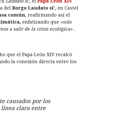
ica
Laudato si’
, el
Papa León XIV
na del
Borgo Laudato si’
, en Castel
asa común
, reafirmando así el
climática,
enfatizando
que
«solo
s a salir de la crisis ecológica»
.
echo que el Papa León XIV recalcó
ando la conexión directa entre los
te causados por los
 línea clara entre