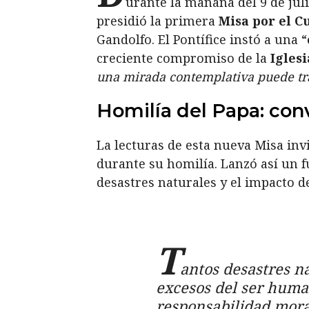
urante la mañana del 9 de juli
presidió la primera
Misa por el C
Gandolfo. El Pontífice instó a una “
creciente compromiso de la
Iglesi
una mirada contemplativa puede tran
Homilía del Papa: con
La lecturas de esta nueva Misa invi
durante su homilía. Lanzó así un 
desastres naturales y el impacto 
T
antos desastres n
excesos del ser human
responsabilidad moral