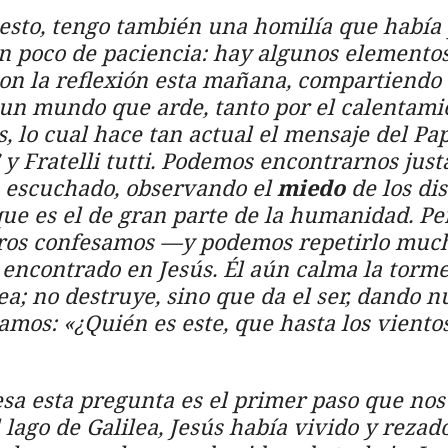
esto, tengo también una homilía que había
n poco de paciencia: hay algunos elemento
on la reflexión esta mañana, compartiend
n un mundo que arde, tanto por el calentami
s, lo cual hace tan actual el mensaje del Pa
y
Fratelli tutti
. Podemos encontrarnos just
 escuchado, observando el
miedo
de los dis
ue es el de gran parte de la humanidad. Per
tros confesamos —y podemos repetirlo muc
encontrado en Jesús. Él aún calma la torme
ea; no destruye, sino que da el ser, dando 
mos: «¿Quién es este, que hasta los vientos
a esta pregunta es el primer paso que nos 
lago de Galilea, Jesús había vivido y rezado