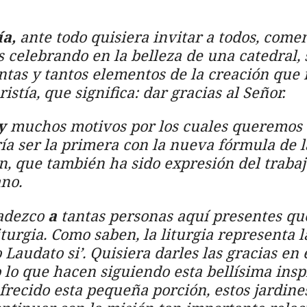
ía,
ante todo
quisiera
invitar a todos, com
s celebrando en la belleza de una catedral, 
antas y tantos elementos de la creación que
istía, que significa: dar gracias al Señor.
y
muchos motivos
por
los cuales queremos d
ía ser la primera con la nueva fórmula de l
n, que también ha sido expresión del trabaj
ano.
radezco
a
tantas personas aquí presentes qu
iturgia. Como saben, la liturgia representa l
o Laudato si’. Quisiera darles las gracias e
o lo que hacen siguiendo esta bellísima ins
frecido esta pequeña porción, estos jardines