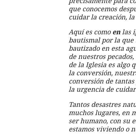
precisamente para co
que conocemos despué
cuidar la creación, l
Aquí es como
en
las 
bautismal por la que 
bautizado en esta agu
de nuestros pecados, 
de la Iglesia es algo
la conversión, nuest
conversión de tantas 
la urgencia de cuidar
Tantos desastres nat
muchos
lugares,
en m
ser humano, con su e
estamos viviendo o no