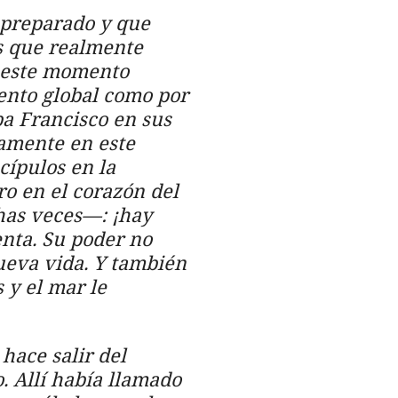
 preparado y que
s que realmente
o este momento
ento global como por
pa Francisco en sus
amente en este
cípulos en la
o en el corazón del
has veces—: ¡hay
nta. Su poder no
nueva vida. Y también
 y el mar le
hace salir del
. Allí había llamado