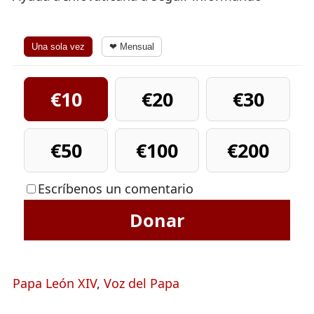
Una sola vez
❤ Mensual
€10
€20
€30
€50
€100
€200
Escríbenos un comentario
Donar
Papa León XIV
,
Voz del Papa