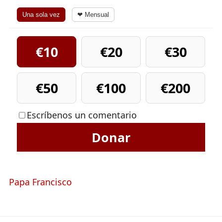
Una sola vez
❤ Mensual
€10
€20
€30
€50
€100
€200
Escríbenos un comentario
Donar
Papa Francisco