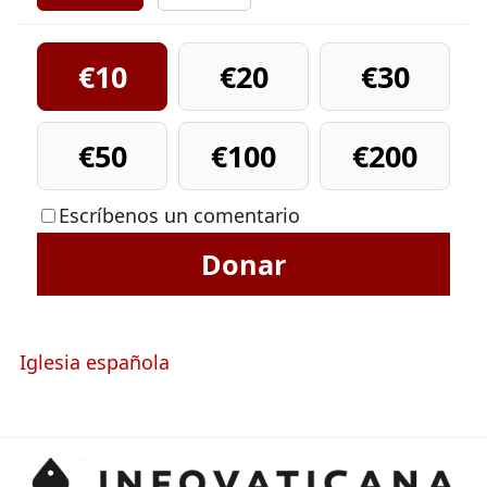
€10
€20
€30
€50
€100
€200
Escríbenos un comentario
Donar
Iglesia española