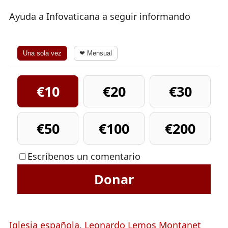
Ayuda a Infovaticana a seguir informando
Una sola vez
❤ Mensual
€10
€20
€30
€50
€100
€200
Escríbenos un comentario
Donar
Iglesia española
,
Leonardo Lemos Montanet