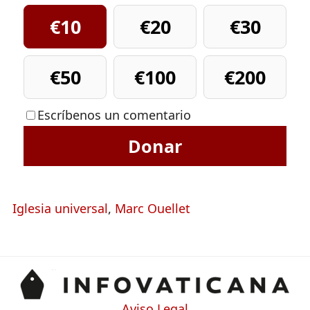
€10
€20
€30
€50
€100
€200
Escríbenos un comentario
Donar
Iglesia universal
,
Marc Ouellet
Aviso Legal