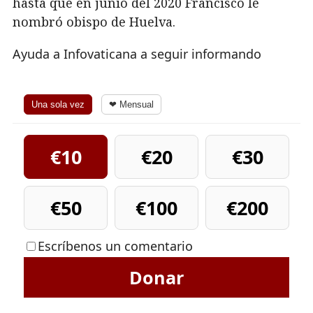
hasta que en junio del 2020 Francisco le
nombró obispo de Huelva.
Ayuda a Infovaticana a seguir informando
Una sola vez
❤ Mensual
€10
€20
€30
€50
€100
€200
Escríbenos un comentario
Donar